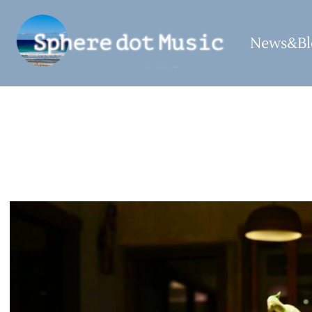
コ
ン
News&Bl
テ
ン
ツ
へ
ス
キ
ッ
プ