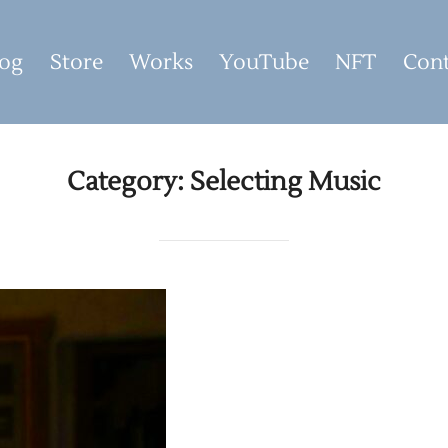
og
Store
Works
YouTube
NFT
Cont
Category:
Selecting Music