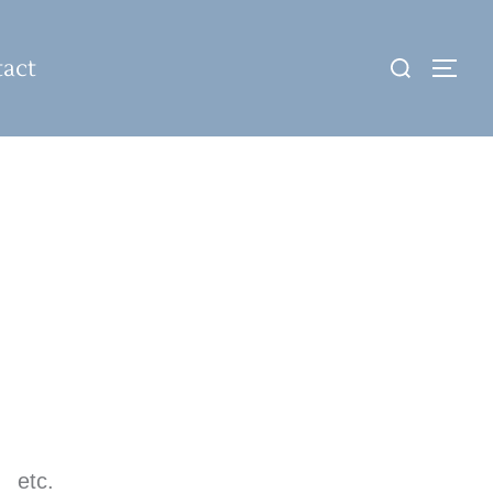
検
act
サイ
索
対
象:
etc.