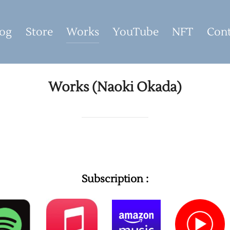
og
Store
Works
YouTube
NFT
Cont
Works (Naoki Okada)
Subscription :