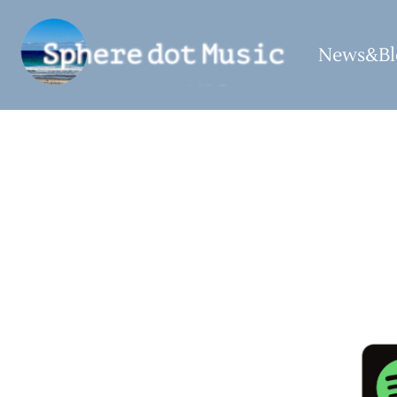
コ
ン
News&Bl
テ
ン
ツ
へ
ス
キ
ッ
プ