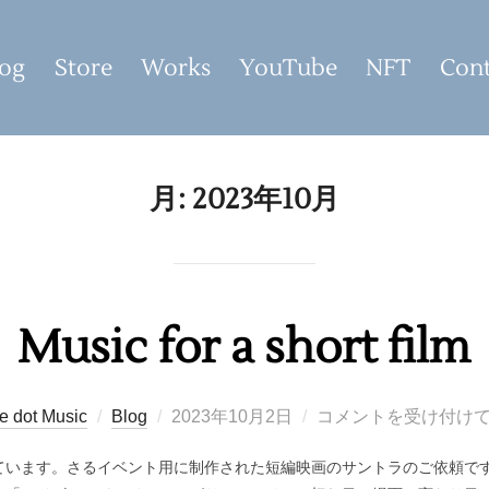
og
Store
Works
YouTube
NFT
Cont
月:
2023年10月
Music for a short film
投
e dot Music
Blog
2023年10月2日
コメントを受け付け
稿
ています。さるイベント用に制作された短編映画のサントラのご依頼です
日: