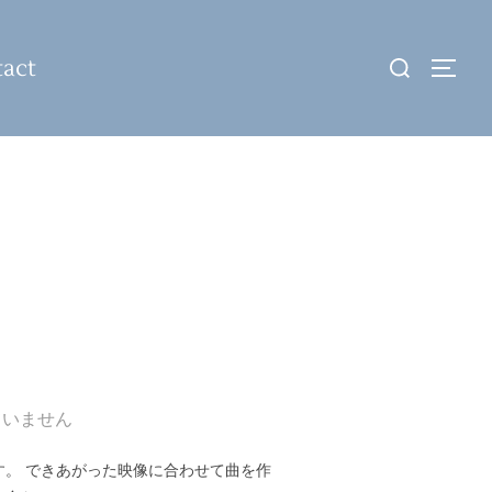
検
act
サイ
索
対
象:
ていません
。 できあがった映像に合わせて曲を作