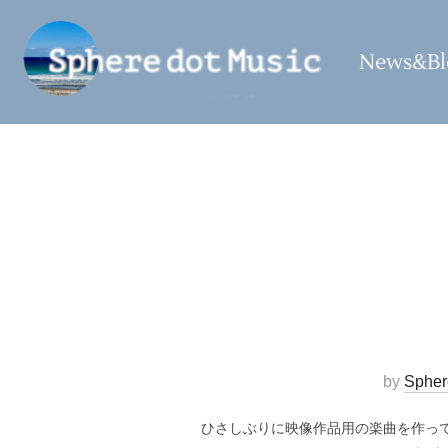
コ
ン
News&Bl
テ
ン
ツ
へ
ス
キ
ッ
プ
by
Spher
ひさしぶりに映像作品用の楽曲を作っ