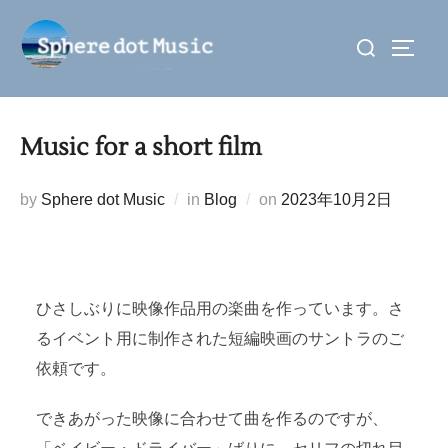
コ
検
ン
サイド
索
テ
対
ン
象:
ツ
Music for a short film
へ
ス
投
by
Sphere dot Music
in
Blog
on
2023年10月2日
キ
稿
ッ
日:
プ
ひさしぶりに映像作品用の楽曲を作っています。さ
るイベント用に制作された短編映画のサントラのご
依頼です。
できあがった映像に合わせて曲を作るのですが、