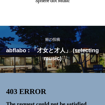
Sphere dot Music
投
稿
前
前の投稿
の
ナ
abflabo : 「才女と才人」 (selecting
投
music)
ビ
稿
ゲ
ー
シ
ョ