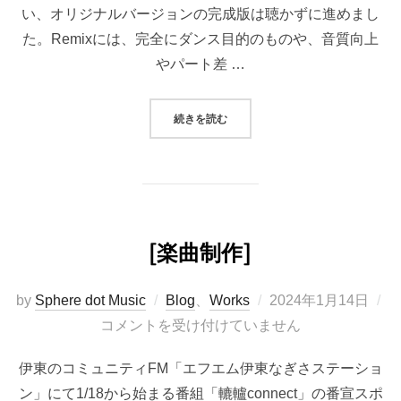
い、オリジナルバージョンの完成版は聴かずに進めまし
た。Remixには、完全にダンス目的のものや、音質向上
やパート差 …
“REMIX完成”
続きを読む
[楽曲制作]
投
by
Sphere dot Music
Blog
、
Works
2024年1月14日
稿
コメントを受け付けていません
日:
伊東のコミュニティFM「エフエム伊東なぎさステーショ
ン」にて1/18から始まる番組「轆轤connect」の番宣スポ