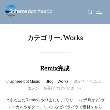
コ
検
ン
サイド
索
テ
対
ン
象:
ツ
カテゴリー:
Works
へ
ス
キ
ッ
プ
Remix完成
投
by
Sphere dot Music
Blog
、
Works
2024年4月15日
稿
コメントを受け付けていません
日:
とある曲のRemixをやりました。(リリースは5月かと)ヴ
ォーカルやギター、リズムなどバラバラで素材をもら