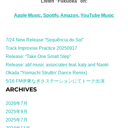
Listen “Fukuoka” on:
Apple Music
,
Spotify
,
Amazon
,
YouTube Music
7/24 New Release “Sequência do Sol”
Track Improvise Practice 20250917
Release: “Take One Small Step”
Release: abf music associates feat. katy and Naoki
Okada “Yoimachi Struttin’ Dance Remix)
5/16 FM伊東なぎさステーションにてトーク出演
ARCHIVES
2026年7月
2025年9月
2025年7月