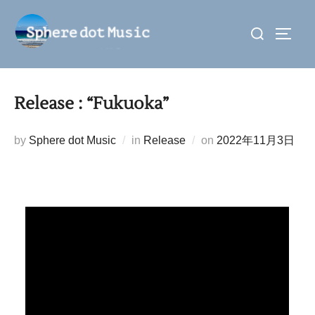
コ
検
ン
サイド
索
テ
対
ン
象:
ツ
Release : “Fukuoka”
へ
ス
投
by
Sphere dot Music
in
Release
on
2022年11月3日
キ
稿
ッ
日:
プ