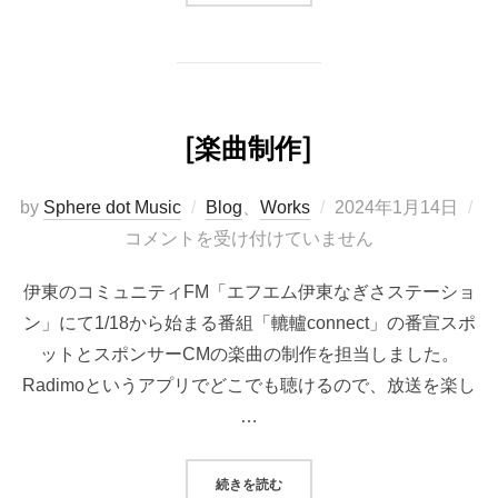
[楽曲制作]
投
by
Sphere dot Music
Blog
、
Works
2024年1月14日
稿
コメントを受け付けていません
日:
伊東のコミュニティFM「エフエム伊東なぎさステーショ
ン」にて1/18から始まる番組「轆轤connect」の番宣スポ
ットとスポンサーCMの楽曲の制作を担当しました。
Radimoというアプリでどこでも聴けるので、放送を楽し
…
“[楽曲制作]”
続きを読む