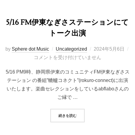
5/16 FM伊東なぎさステーションにて
トーク出演
投
by
Sphere dot Music
Uncategorized
2024年5月6日
稿
コメントを受け付けていません
日:
5/16 PM9時、静岡県伊東のコミュニティFM伊東なぎさス
テーション の番組”轆轤コネクト”(rokuro-connect)に出演
いたします。楽曲セレクションをしているabflaboさんの
ご縁で …
“5/16 FM伊東なぎさステーション
続きを読む