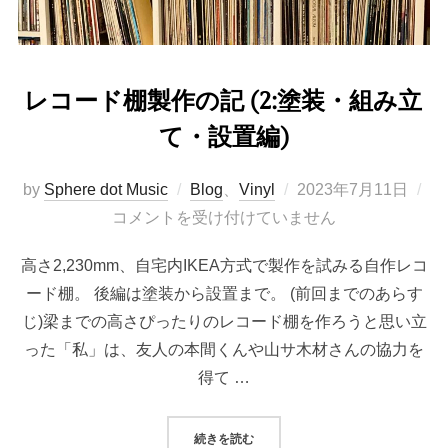
レコード棚製作の記 (2:塗装・組み立
て・設置編)
投
by
Sphere dot Music
Blog
、
Vinyl
2023年7月11日
稿
コメントを受け付けていません
日:
高さ2,230mm、自宅内IKEA方式で製作を試みる自作レコ
ード棚。 後編は塗装から設置まで。 (前回までのあらす
じ)梁までの高さぴったりのレコード棚を作ろうと思い立
った「私」は、友人の本間くんや山サ木材さんの協力を
得て …
“レコード棚製作の記 (2:塗装・組み
続きを読む