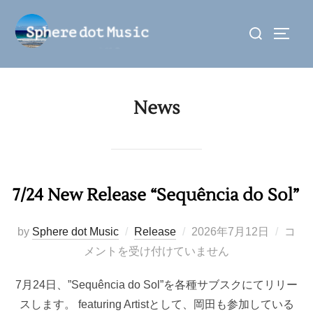
コ
検
ン
サイド
索
テ
対
ン
象:
ツ
News
へ
ス
キ
ッ
プ
7/24 New Release “Sequência do Sol”
投
by
Sphere dot Music
Release
2026年7月12日
コ
稿
メントを受け付けていません
日:
7月24日、”Sequência do Sol”を各種サブスクにてリリー
スします。 featuring Artistとして、岡田も参加している