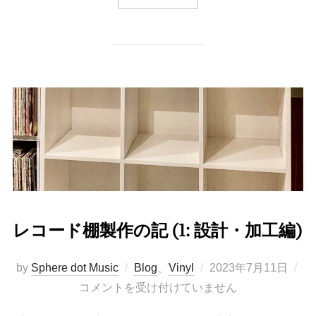
レコード棚製作の記 (1: 設計・加工編)
投
by
Sphere dot Music
Blog
、
Vinyl
2023年7月11日
稿
コメントを受け付けていません
日: