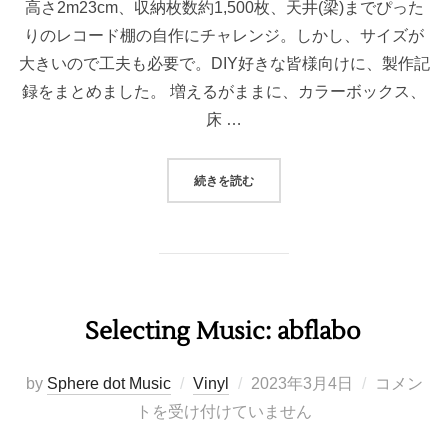
高さ2m23cm、収納枚数約1,500枚、天井(梁)までぴった
りのレコード棚の自作にチャレンジ。しかし、サイズが
大きいので工夫も必要で。DIY好きな皆様向けに、製作記
録をまとめました。 増えるがままに、カラーボックス、
床 …
“レコード棚製作の記 (1: 設計・加工
続きを読む
Selecting Music: abflabo
投
by
Sphere dot Music
Vinyl
2023年3月4日
コメン
稿
トを受け付けていません
日: