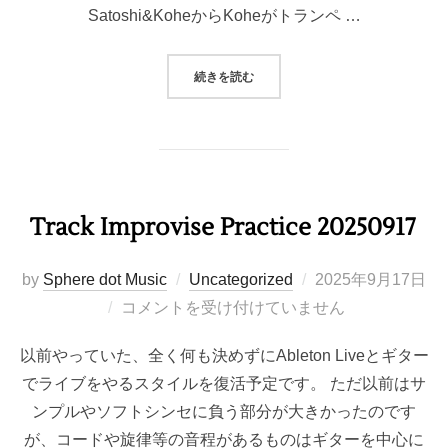
Satoshi&KoheからKoheがトランペ …
“7/24 NEW RELEASE “SEQUÊNC
続きを読む
Track Improvise Practice 20250917
投
by
Sphere dot Music
Uncategorized
2025年9月17日
稿
コメントを受け付けていません
日:
以前やっていた、全く何も決めずにAbleton Liveとギター
でライブをやるスタイルを復活予定です。 ただ以前はサ
ンプルやソフトシンセに負う部分が大きかったのです
が、コードや旋律等の音程があるものはギターを中心に