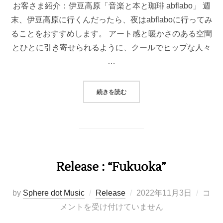
お客さま紹介：伊豆高原「音楽と本と珈琲 abflabo」 週
末、伊豆高原に行くんだったら、夜はabflaboに行ってみ
ることをおすすめします。 アート感と暖かさのある空間
とひとに引き寄せられるように、クールでヒップな人々
…
“SELECTING MUSIC: ABFLABO”
続きを読む
Release : “Fukuoka”
投
by
Sphere dot Music
Release
2022年11月3日
コ
稿
メントを受け付けていません
日: