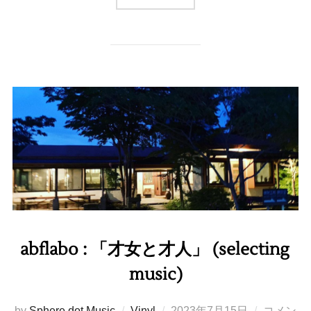
abflabo : 「才女と才人」 (selecting
music)
投
by
Sphere dot Music
Vinyl
2023年7月15日
コメン