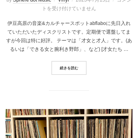
稿
トを受け付けていません
日:
伊豆高原の音楽&カルチャースポットabflaboに先日入れ
ていただいたディスクリストです。定期便で選盤してま
すが今回は特に好評。 テーマは「才女と才人」です。(あ
るいは「できる女と腕利き野郎」、など) [才女たち …
“ABFLABO : 「才女と才人」 (SELE
続きを読む