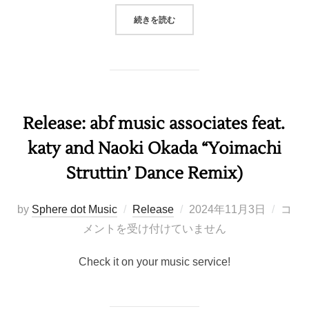
“RELEASE: “TAKE ONE SMALL S
続きを読む
Release: abf music associates feat.
katy and Naoki Okada “Yoimachi
Struttin’ Dance Remix)
投
by
Sphere dot Music
Release
2024年11月3日
コ
稿
メントを受け付けていません
日:
Check it on your music service!