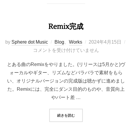
Remix完成
投
by
Sphere dot Music
Blog
、
Works
2024年4月15日
稿
コメントを受け付けていません
日:
とある曲のRemixをやりました。(リリースは5月かと)ヴ
ォーカルやギター、リズムなどバラバラで素材をもら
い、オリジナルバージョンの完成版は聴かずに進めまし
た。Remixには、完全にダンス目的のものや、音質向上
やパート差 …
“REMIX完成”
続きを読む